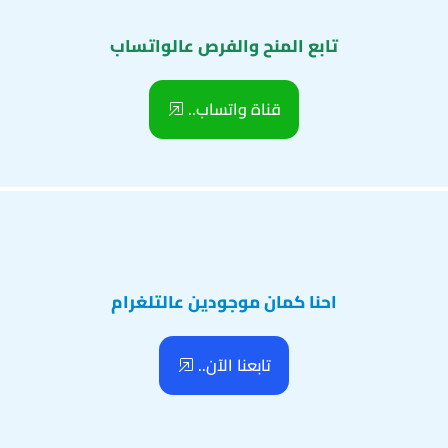
تابع المنح والفرص عالواتساب
قناة واتساب..
احنا كمان موجودين عالتلغرام
تابعنا الآن..