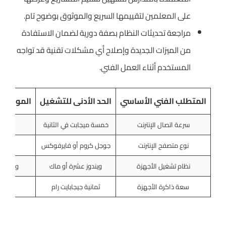
على المعلمين لتقييمها السريع والموثوق بوضوح تام.
مراجعة تحديثات النظام بصفة دورية لضمان الاستفادة
من الميزات الجديدة وإصلاح أي مشكلات تقنية قد تواجه
المستخدم أثناء العمل الفني.
المتطلب الفني الأساسي
الحد الأدنى للتشغيل
المواصفا
سرعة اتصال الإنترنت
خمسة ميجابت في الثانية
عش
نوع متصفح الإنترنت
جوجل كروم أو فايرفوكس
أحدث 
نظام تشغيل الأجهزة
ويندوز عشرة أو ماك
ويندوز 
سعة ذاكرة الأجهزة
ثمانية جيجابايت رام
ستة 