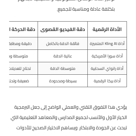
بتكلفة عادلة ومناسبة للجميع.
الأداة الرقمية
دقة الفيديو القصوى
دقة الحركة الفيزي
أداة Kling AI المتميزة
فائقة الدقة بالكامل
دقيقة ومطابقة للو
أداة سورا الأمريكية
عالية الدقة
متوسطة ومقبول
أداة رانواي السحابية
متوسطة الدقة
تحتاج لتعديلات إضاف
أداة بيكا الرقمية
بسيطة ومحدودة
ضعيفة وتحتاج لجه
يؤدي هذا التفوق التقني والعملي الواضح إلى جعل البرمجية
الخيار الأول والأنسب لجميع المدارس والمعاهد التعليمية التي
تبحث عن الجودة والابتكار. ويساهم الاختيار الصحيح للأدوات