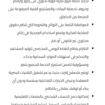
تحديد كلمة مرور سرية قوية تحتوي على رموز وأرقام
وحروف لحماية البيانات والمشاريع الفنية المرفوعة على
المنصة من الاختراق.
الموافقة التامة على اللوائح والشروط التي تنظم حقوق
الملكية الفكرية وتمنع استخدام البرمجية في إنتاج
محتوى غير قانوني أو ضار.
الالتزام بنظام النقاط اليومي المخصص لتوليد المشاهد
والتحكم في استهلاك الموارد السحابية بذكاء
ومسؤولية تضمن استمرار الخدمة للجميع بتميز.
توفير متصفح إنترنت حديث يدعم تشغيل التقنيات البصرية
المعقدة وعرض الخيارات التفاعلية بسلاسة ودون أي
بطء أو توقف مفاجئ بانتظام.
إمكانية دمج الحساب الشخصي بالمنصات التعليمية
المعتمدة بالمدارس لتسهيل تسليم المشاريع وعرضها