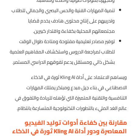
ومجهزة بمؤثرات صوتية واضحة ومناسبة.
تنمية المهارات الفنية والحس البصري والجمالي للطلاب
وتدريبهم على إنتاج محتوى هادف يخدم قضايا
مجتمعاتهم المحلية بكفاءة واقتدار كبيرين.
توفير مصادر تعليمية مفتوحة ومتاحة طوال الوقت
للطلاب لمراجعة الدروس واستكشاف المفاهيم العلمية
بشكل ذاتي ومستقل يدعم تفوقهم الدراسي المستمر.
ويساهم الاعتماد على أداة Kling AI ثورة في الذكاء
الاصطناعي في بناء جيل مبدع ومبتكر يمتلك المهارات
التنافسية والتقنية المتميزة التي تؤهله للريادة والتفوق في
عالم الغد المليء بالتطورات التكنولوجية المتسارعة بانتظام.
مقارنة بين كفاءة أدوات توليد الفيديو
المعاصرة ودور أداة Kling AI ثورة في الذكاء