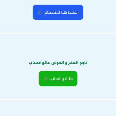
اضغط هنا للانضمام..
تابع المنح والفرص عالواتساب
قناة واتساب..