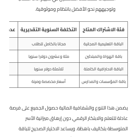
وتوجيههم نحو الأفضل بانتظام وموثوقية.
فئة الاشتراك المتاح
التكلفة السنوية التقديرية
عدد الف
الباقة التعليمية المجانية
مجانا بالكامل للطلاب
باقة الهواة والمبتدئين
مئة وعشرون دولارا سنويا
م
الباقة الاحترافية الكاملة
ثلاثمئة دولار سنويا
خمس
باقة المؤسسات والمدارس
أسعار مخصصة ومرنة
يضمن هذا التنوع والشفافية المالية حصول الجميع على فرصة
عادلة للتعلم والابتكار الرقمي دون إرهاق ميزانية الأسر
المتوسطة بتكاليف باهظة. ويساعد الاختيار الصحيح للباقة